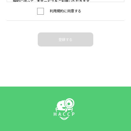
規約に従って，本サービスをご利用いただきます。
利用規約に同意する
◯第1条（適用）
本規約は，ユーザーと協会との間の本サービスの利用に関わる一
切の関係に適用されるものとします。
協会は本サービスに関し，本規約のほか，ご利用にあたってのルー
ル等，各種の定め（以下，「個別規定」といいます。）をすること
があります。これら個別規定はその名称のいかんに関わらず，本規
約の一部を構成するものとします。
本規約の規定が前条の個別規定の規定と矛盾する場合には，個別
規定において特段の定めなき限り，個別規定の規定が優先されるも
のとします。
◯第2条（利用登録）
本サービスにおいては，登録希望者が本規約に同意の上，協会の
定める方法によって利用登録を申請し，協会がこれを承認すること
によって，利用登録が完了するものとします。
協会は，利用登録の申請者に以下の事由があると判断した場合，
利用登録の申請を承認しないことがあり，その理由については一切